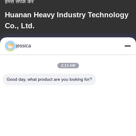
हमसे संपर्क करें
Huanan Heavy Industry Technology
Co., Ltd.
ईमेल
jessica
jessica@huananmachine.com
2:13 AM
हमारा पता
Good day, what product are you looking for?
पता
4F, लक्सिए बिल्डिंग, लिंगनान रोड, डाली टाउन, नानहाई जिला, फ़ोशान शहर,
गुआंगदोंग प्रांत, चीन।
टेलीफोन
0086-13450865812