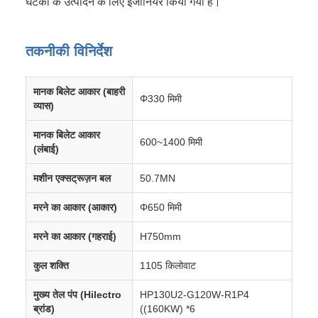
घटकों के उत्पादन के लिए इंजीनियर किया गया है।
तकनीकी विनिर्देश
मानक बिलेट आकार (बाहरी
Φ330 मिमी
व्यास)
मानक बिलेट आकार
600~1400 मिमी
(लंबाई)
मशीन एक्सट्रूज़न बल
50.7MN
मरने का आकार (आकार)
Φ650 मिमी
मरने का आकार (गहराई)
H750mm
कुल शक्ति
1105 किलोवाट
मुख्य तेल पंप (Hilectro
HP130U2-G120W-R1P4
ब्रांड)
((160KW) *6