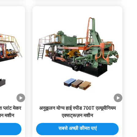
स प्लांट मेकर
अनुकूलन योग्य हाई स्पीड 700T एल्यूमीनियम
़न मशीन
एक्सट्रूज़न मशीन
सबसे अच्छी कीमत पाएं