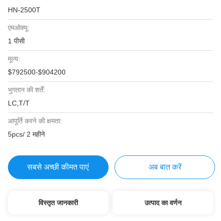
HN-2500T
एमओक्यू:
1 पीसी
मूल्य:
$792500-$904200
भुगतान की शर्तें:
LC,T/T
आपूर्ति करने की क्षमता:
5pcs/ 2 महीने
सबसे अच्छी कीमत पाएं
अब बात करें
विस्तृत जानकारी
उत्पाद का वर्णन