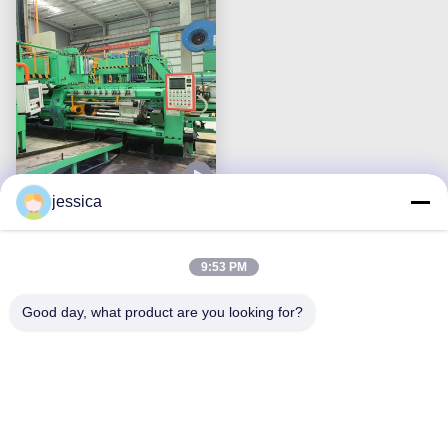
jessica
700T अनुकूलित प्रकार
एल्यूमीनियम एक्सट्रूज़न मशीन
प्रेस एक्सट्रूडर
9:53 PM
अब बात करें
Good day, what product are you looking for?
हमसे संपर्क करें