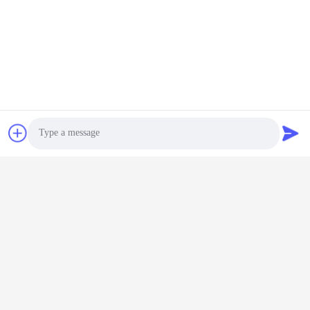
Huanan Heavy Industry Technology
Co., Ltd.
ईमेल
jessica@huananmachine.com
हमारा पता
पता
4F, लक्सिए बिल्डिंग, लिंगनान रोड, डाली टाउन, नानहाई जिला, फ़ोशान शहर,
गुआंगदोंग प्रांत, चीन।
Photo
टेलीफोन
Video Call
0086-13450865812
Audio Call