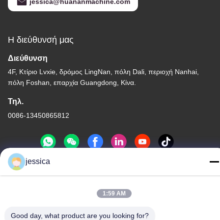
jessica@huananmachine.com
Η διεύθυνσή μας
Διεύθυνση
4F, Κτίριο Lvxie, δρόμος LingNan, πόλη Dali, περιοχή Nanhai,
πόλη Foshan, επαρχία Guangdong, Κίνα.
Τηλ.
0086-13450865812
jessica
Πολιτική μυστικότητας
|
Sitemap
1:59 AM
Καλή ποιότητα της Κίνας Μηχανή εκτόξευσης αλουμινίου
Προμηθευτής. Πνευματικά δικαιώματα © -2026 Huanan Heavy
Good day, what product are you looking for?
Industry Technology Co., Ltd. . Διατηρούνται όλα τα πνευματικά