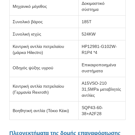
Δοκιμαστικό
Μηχανικό μέγεθος
σύστημα
Συνολικό βάρος
185Τ
Συνολική ισχύς
524KW
Κεντρική αντλία πετρελαίου
HP12981-G102W-
(μάρκα Hilectro)
R1P4 *4
Επικαιροποιημένα
Οδηγός ψύξης υγρού
συστήματα
Α15VSO-210
Κεντρική αντλία πετρελαίου
31,5MPa μεταβλητές
(Γερμανία Rexroth)
αντλίες
SQP43-60-
Βοηθητική αντλία (Τόκιο Κέικι)
38+A2F28
Πλεονεκτήματα της δομής επαναφόρτωσης