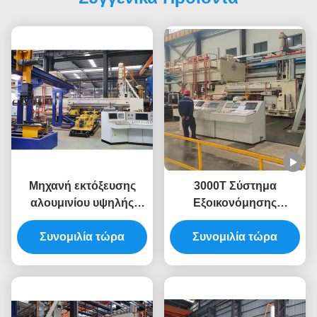
Μηχανή εκτόξευσης
3000T Σύστημα
αλουμινίου υψηλής
Εξοικονόμησης
παραγωγικότητας
Ενέργειας Πρέσα
3400T για πρέσο
Συνομιλία τώρα
Εξώθησης Αλουμινίου
Συνομιλία τώρα
εκτόξευσης αλουμινίου
10 ιντσών