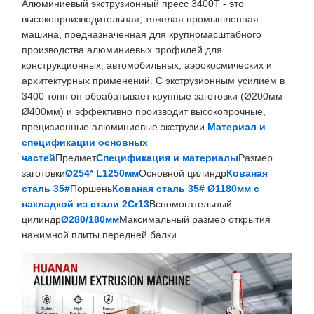
Алюминиевый экструзионный пресс 3400T - это
высокопроизводительная, тяжелая промышленная
машина, предназначенная для крупномасштабного
производства алюминиевых профилей для
конструкционных, автомобильных, аэрокосмических и
архитектурных применений. С экструзионным усилием в
3400 тонн он обрабатывает крупные заготовки (Ø200мм-
Ø400мм) и эффективно производит высокопрочные,
прецизионные алюминиевые экструзии.
Материал и
спецификации основных
частей
Предмет
Спецификация и материалы
Размер
заготовки
Ø254* L1250мм
Основной цилиндр
Кованая
сталь 35#
Поршень
Кованая сталь 35# Ø1180мм с
накладкой из стали 2Cr13
Вспомогательный
цилиндр
Ø280/180мм
Максимальный размер открытия
нажимной плиты передней балки