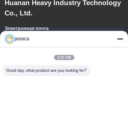
Huanan Heavy Industry Technology
Co., Ltd.
Электронная почта
jessica
jessica@huananmachine.com
3:27 AM
Наш адрес
Good day, what product are you looking for?
Адрес
4F, здание Люкси, улица Линнан, город Дали, район Наньхай,
город Фошань, провинция Гуандун, Китай.
Телефон
0086-13450865812