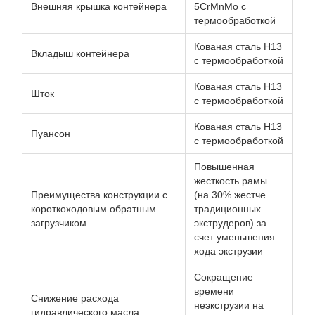
Внешняя крышка контейнера
5CrMnMo с
термообработкой
Кованая сталь H13
Вкладыш контейнера
с термообработкой
Кованая сталь H13
Шток
с термообработкой
Кованая сталь H13
Пуансон
с термообработкой
Повышенная
жесткость рамы
Преимущества конструкции с
(на 30% жестче
короткоходовым обратным
традиционных
загрузчиком
экструдеров) за
счет уменьшения
хода экструзии
Сокращение
времени
Снижение расхода
неэкструзии на
гидравлического масла