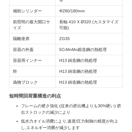
帯
補助シリンダー
Φ280/180mm
前照明の最大開口サ
長軸 410 X Ø320 (カスタマイズ
イズ
可能)
隔離座席
ZG35
容器の外蓋
5CrMnMo鍛造鋼の熱処理
容器用インナー
H13 鋳造鋼の熱処理
幹
H13 鋳造鋼の熱処理
偽物ブロック
H13 鋳造鋼の熱処理
短時間回荷重構造の利点
フレームの硬さ強化 (従来の挤出機よりも30%硬い) 挤
出ストロックの減少により
低水力オイル消費により,速度/圧力制御の精度が向上
し,エネルギー消費が減少します