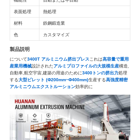
機能性
自動または半自動
表面処理
熱処理
材料
鉄鋼鍛造業
色
カスタマイズ
製品説明
について
3400T アルミニウム挤出プレス
これは
高容量で重用
産業用機械
設計された
アルミプロファイルの大規模生産
構造,
自動車,航空宇宙,建築の用途のために
3400トンの挤出力
処理
する
大型ビレット (Φ200mm~Φ400mm)
生産する
高強度精密
アルミニウムエクストルーション
効率的に