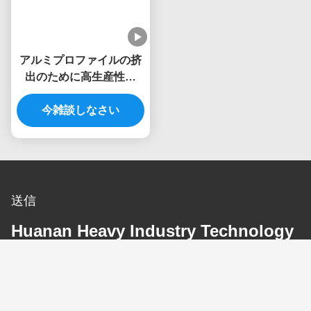
アルミプロファイルの挤
出のために高生産性の
2500Tアルミ挤出プレス
今雑談しなさい
送信
Huanan Heavy Industry Technology
Co., Ltd.
電子メール