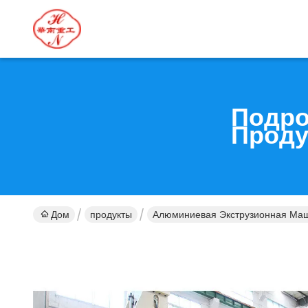
Подро
Проду
Дом
продукты
Алюминиевая Экструзионная Ма