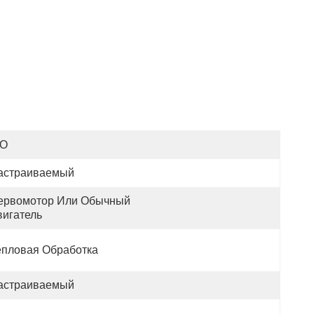
SO
астраиваемый
ервомотор Или Обычный 
вигатель
епловая Обработка
астраиваемый