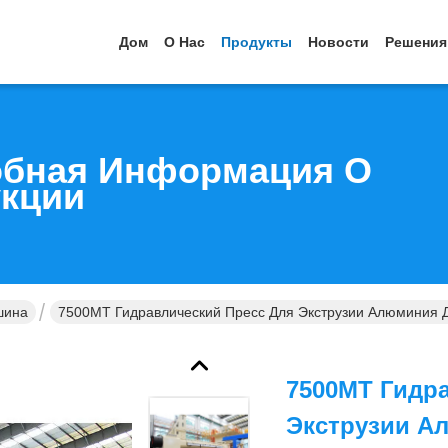
Дом
О Нас
Продукты
Новости
Решения
бная Информация О
кции
шина
7500MT Гидравлический Пресс Для Экструзии Алюминия 
7500MT Гидр
Экструзии А