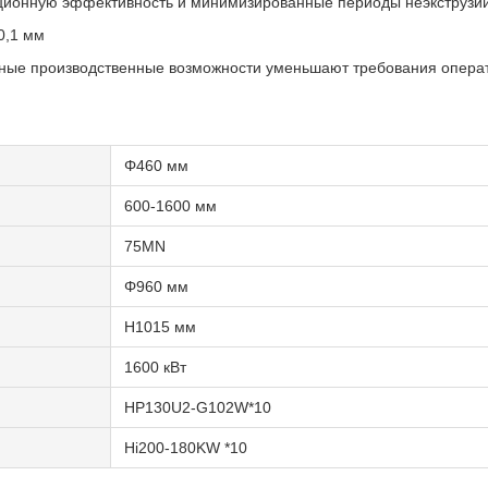
ационную эффективность и минимизированные периоды неэкструзи
0,1 мм
ьные производственные возможности уменьшают требования опера
Φ460 мм
600-1600 мм
75MN
Φ960 мм
H1015 мм
1600 кВт
HP130U2-G102W*10
Hi200-180KW *10