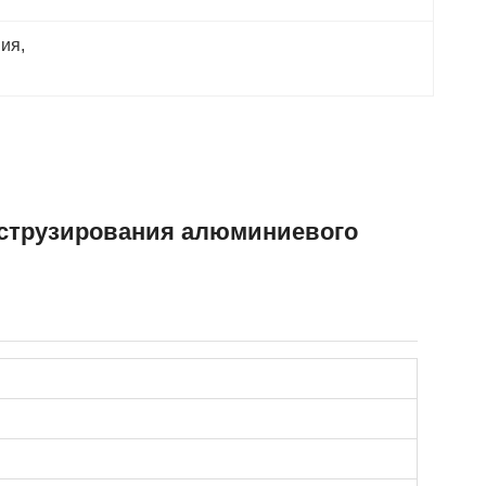
ния
, 
кструзирования алюминиевого