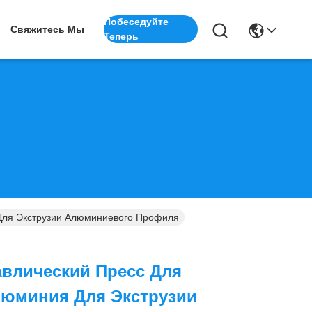
Побеседуйте
Свяжитесь Мы
Теперь
Для Экструзии Алюминиевого Профиля
авлический Пресс Для
люминия Для Экструзии