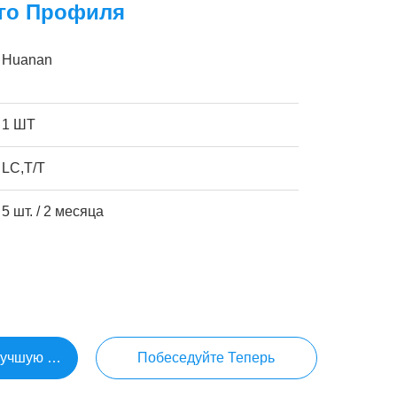
го Профиля
Huanan
1 ШТ
LC,T/T
5 шт. / 2 месяца
Лучшую Цену
Побеседуйте Теперь