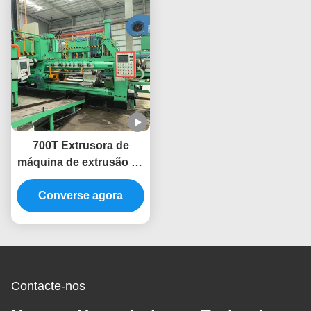
700T Extrusora de
máquina de extrusão de
alumínio de tipo
Converse agora
personalizado
Contacte-nos