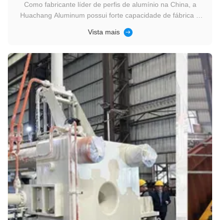
Como fabricante líder de perfis de alumínio na China, a
Huachang Aluminum possui forte capacidade de fábrica e
tecnologia de produção avançada. É um dos maiores
Vista mais
produtores de alumínio da China. A Huachang Aluminum
opera atualmente dezenas de linhas de produção de
alumínio, com quase metade das ...