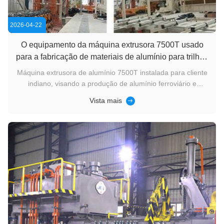
2026-04-22
O equipamento da máquina extrusora 7500T usado
para a fabricação de materiais de alumínio para trilhos
de alta velocidade
Máquina extrusora de alumínio 7500T instalada para cliente
indiano, visando a produção de alumínio ferroviário e
aeroespacial Máquina extrusora de alumínio 7500T instalada
Vista mais
para cliente indiano, visando a produção de alumínio
ferroviário e aeroespacial Um projeto recente da nossa
empresa marca outro ...