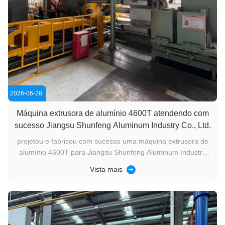
2026-06-26
Máquina extrusora de alumínio 4600T atendendo com
sucesso Jiangsu Shunfeng Aluminum Industry Co., Ltd.
projetou e fabricou com sucesso uma máquina extrusora de
alumínio 4600T para Jiangsu Shunfeng Aluminum Industry
Co., Ltd., um fabricante profissional especializado em
Vista mais
extrusão de perfis de liga de alumínio, componentes
automotivos, peças de aeronaves civis, acessórios de
assentos de aeronaves, ...