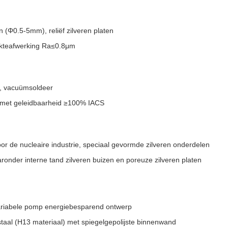
 (Φ0.5-5mm), reliëf zilveren platen
akteafwerking Ra≤0.8μm
n, vacuümsoldeer
) met geleidbaarheid ≥100% IACS
or de nucleaire industrie, speciaal gevormde zilveren onderdelen
nder interne tand zilveren buizen en poreuze zilveren platen
ariabele pomp energiebesparend ontwerp
aal (H13 materiaal) met spiegelgepolijste binnenwand