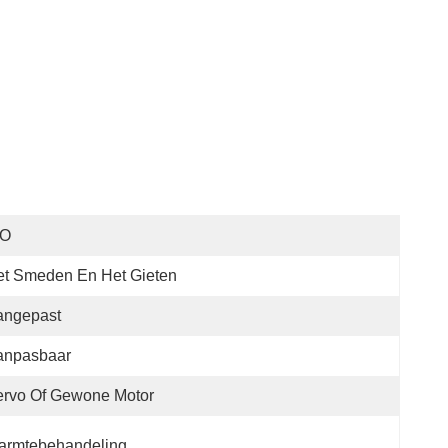
SO
et Smeden En Het Gieten
angepast
anpasbaar
ervo Of Gewone Motor
armtebehandeling