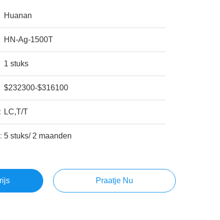
Huanan
HN-Ag-1500T
1 stuks
$232300-$316100
:
LC,T/T
:
5 stuks/ 2 maanden
rijs
Praatje Nu