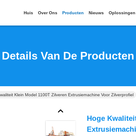
Huis
Over Ons
Producten
Nieuws
Oplossingen
Details Van De Producten
aliteit Klein Model 1100T Zilveren Extrusiemachine Voor Zilverprofiel
Hoge Kwalitei
Extrusiemachi