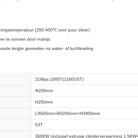
ormingstemperatuur (200-400℃ voor puur zilver)
ver te vormen door matrijs
aste lengte gesneden na water- of luchtkoeling
21Mpa 1000T(1100UST)
Φ200mm
H250mm
L9500mm×B3200mm×H3900mm
53T
360KW (inclusief extrusie cilinderverwarming 1.5