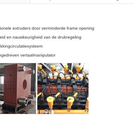
ntionele extruders door verminderde frame opening
heid en nauwkeurigheid van de drukregeling
pakkingcirculatiesysteem
angedreven vertaalmanipulator