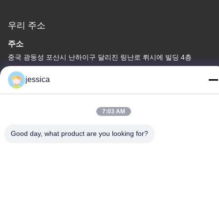
우리 주소
주소
중국 광둥성 포산시 난하이구 달리진 링난로 뤼시에 빌딩 4층
Tel
jessica
0086-13450865812
7:03 AM
Good day, what product are you looking for?
개인 정보 정책
|
사이트맵
중국 좋은 품질 알루미늄 추출 기계 공급업체. 저작권 © -2026
Huanan Heavy Industry Technology Co., Ltd. . 판권 소유.