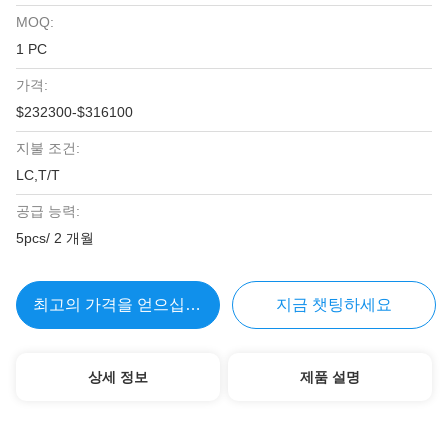
MOQ:
1 PC
가격:
$232300-$316100
지불 조건:
LC,T/T
공급 능력:
5pcs/ 2 개월
최고의 가격을 얻으십시오
지금 챗팅하세요
상세 정보
제품 설명