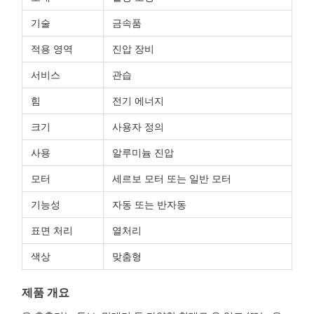
기술
금속품
적용 영역
진압 장비
서비스
관습
힘
전기 에너지
크기
사용자 정의
사용
알루미늄 진압
모터
세르보 모터 또는 일반 모터
기능성
자동 또는 반자동
표면 처리
열처리
색상
맞춤형
제품 개요