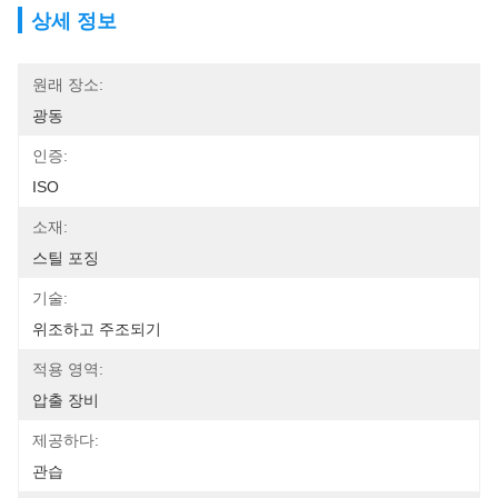
상세 정보
원래 장소:
광동
인증:
ISO
소재:
스틸 포징
기술:
위조하고 주조되기
적용 영역:
압출 장비
제공하다:
관습