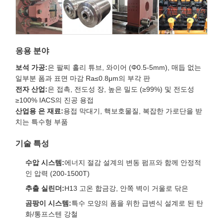
응용 분야
보석 가공:
은 팔찌 홀리 튜브, 와이어 (Φ0.5-5mm), 매듭 없는
일부분 폼과 표면 마감 Ra≤0.8μm의 부각 판
전자 산업:
은 접촉, 전도성 장, 높은 밀도 (≥99%) 및 전도성
≥100% IACS의 진공 용접
산업용 은 재료:
용접 막대기, 핵보호물질, 복잡한 가로단을 받
치는 특수형 부품
기술 특성
수압 시스템:
에너지 절감 설계의 변동 펌프와 함께 안정적
인 압력 (200-1500T)
추출 실린더:
H13 고온 합금강, 안쪽 벽이 거울로 닦은
곰팡이 시스템:
특수 모양의 폼을 위한 급변식 설계로 된 탄
화/통프스텐 강철