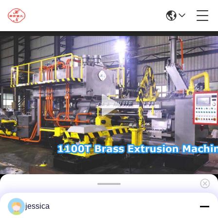
Alüminyum Endüstrisi için Profesyonel
jessica
Hidrolik 1100T Alüminyum Ekstrüzyon hattı