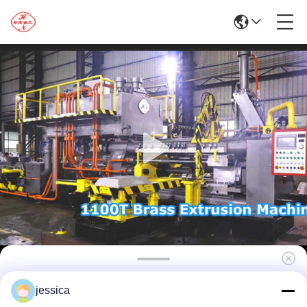
Profesjonalna hydrauliczna linia do
jessica
wytłaczania aluminium 1100T dla przemysłu