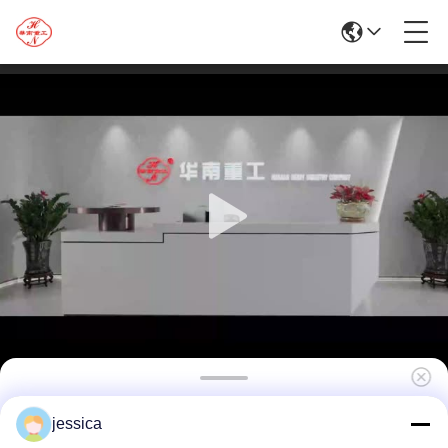
5000MT Hidrolik Alüminyum Profili
jessica
Ekstrüzyon Baskı Makinesi