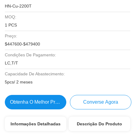
HN-Cu-2200T
MOQ:
1 PCS
Preço:
$447600-$479400
Condições De Pagamento:
LC,T/T
Capacidade De Abastecimento:
5pcs/ 2 meses
Obtenha O Melhor Preço
Converse Agora
Informações Detalhadas
Descrição Do Produto