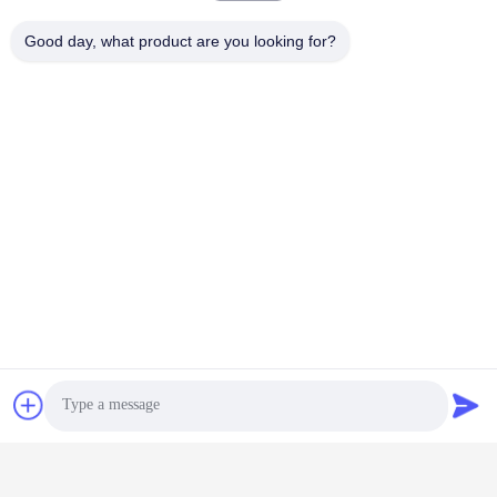
Good day, what product are you looking for?
Contacte-nos
Huanan Heavy Industry Technology
Co., Ltd.
E-mail
jessica@huananmachine.com
O nosso endereço
Endereço
4F, Edifício Lvxie, Estrada LingNan, Vila de Dali, Distrito de
Nanhai, Cidade de Foshan, Província de Guangdong, China.