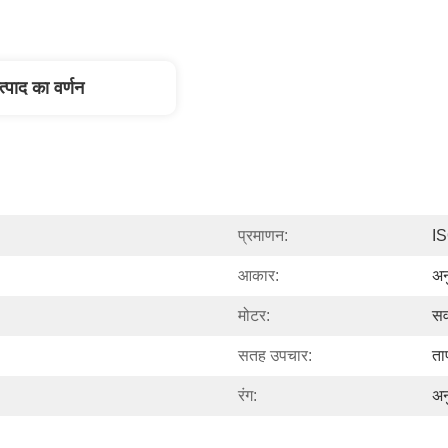
त्पाद का वर्णन
प्रमाणन:
I
आकार:
अन
मोटर:
सर
सतह उपचार:
ता
रंग:
अन