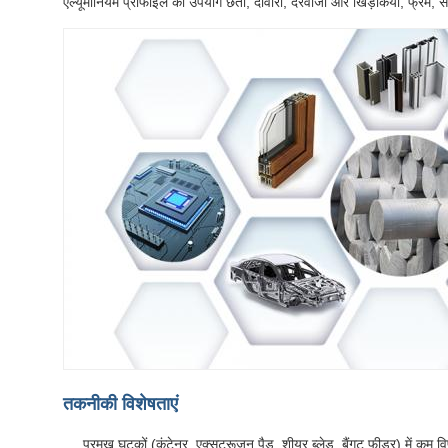
एल्यूमीनियम प्रोफाइल का उपयोग छतों, दीवारों, दरवाजों और खिड़कियों, फ्रेम, स
तकनीकी विशेषताएं
प्रमुख घटकों (कंटेनर, एक्सट्रूज़न पैड, शीयर ब्लेड, बैंगट फीडर) में कम वि