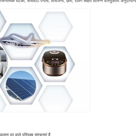
ंरचनात्मक घटकों, सजावटी पैनलों, विभाजनों, छतों, रेलिंग सहित विभिन्न वास्तुशिल्प अनुप्रयो
फलता दर वाले परिपक्व संरचनाएं हैं