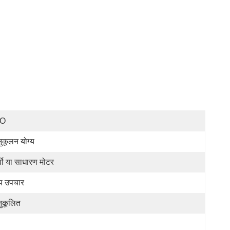
SO
ुकूलन योग्य
्वो या साधारण मोटर
प उपचार
ुकूलित