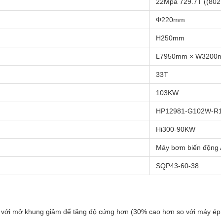
22Mpa 729.7T ((80
Φ220mm
H250mm
L7950mm × W3200
33T
103KW
HP12981-G102W-R
Hi300-90KW
Máy bơm biến động
SQP43-60-38
với mở khung giảm để tăng độ cứng hơn (30% cao hơn so với máy ép 