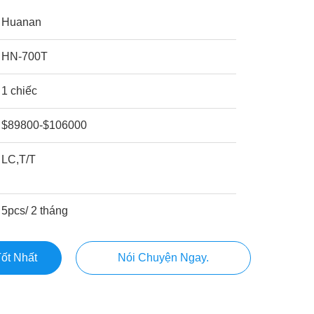
Huanan
HN-700T
1 chiếc
$89800-$106000
LC,T/T
5pcs/ 2 tháng
ốt Nhất
Nói Chuyện Ngay.