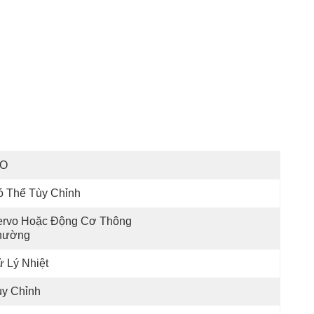
SO
ó Thể Tùy Chỉnh
ervo Hoặc Động Cơ Thông 
hường
 Lý Nhiệt
ùy Chỉnh