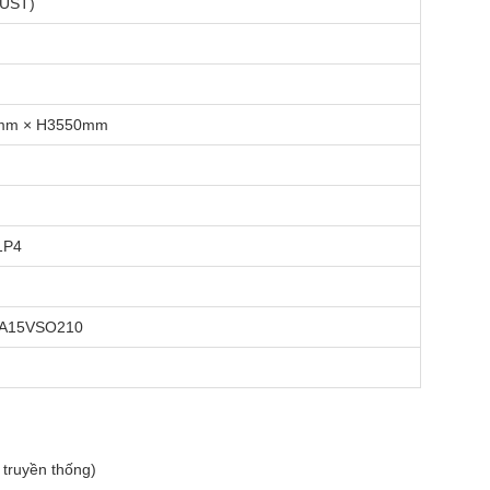
2UST)
mm × H3550mm
1P4
 A15VSO210
truyền thống)