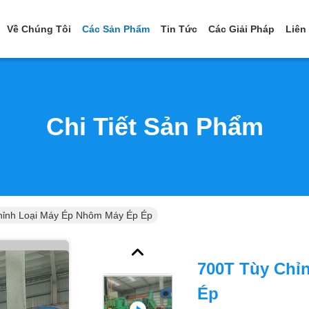
Về Chúng Tôi
Các Sản Phẩm
Tin Tức
Các Giải Pháp
Liên
Chi Tiết Sản Phẩm
hỉnh Loại Máy Ép Nhôm Máy Ép Ép
700T Tùy Chỉ
Ép