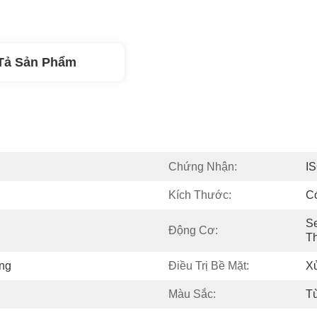
Tả Sản Phẩm
Chứng Nhận:
I
Kích Thước:
C
S
Động Cơ:
T
ng
Điều Trị Bề Mặt:
Xử
Màu Sắc:
T