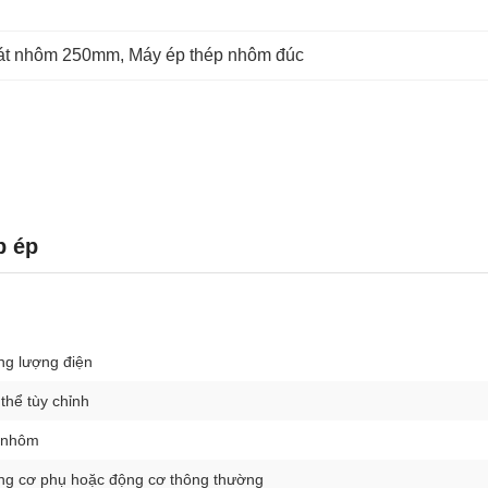
át nhôm 250mm
, 
Máy ép thép nhôm đúc
p ép
ng lượng điện
thể tùy chỉnh
 nhôm
ng cơ phụ hoặc động cơ thông thường