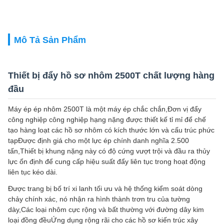
Mô Tả Sản Phẩm
Thiết bị đẩy hồ sơ nhôm 2500T chất lượng hàng
đầu
Máy ép ép nhôm 2500T là một máy ép chắc chắn,Đơn vị đẩy
công nghiệp công nghiệp hạng nặng được thiết kế tỉ mỉ để chế
tạo hàng loạt các hồ sơ nhôm có kích thước lớn và cấu trúc phức
tạpĐược định giá cho một lực ép chính danh nghĩa 2.500
tấn,Thiết bị khung nặng này có độ cứng vượt trội và đầu ra thủy
lực ổn định để cung cấp hiệu suất đẩy liên tục trong hoạt động
liên tục kéo dài.
Được trang bị bố trí xi lanh tối ưu và hệ thống kiểm soát dòng
chảy chính xác, nó nhận ra hình thành trơn tru của tường
dày,Các loại nhôm cực rộng và bất thường với đường dây kim
loại đồng đềuỨng dụng rộng rãi cho các hồ sơ kiến trúc xây