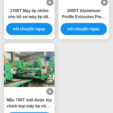
2700T Máy ép nhôm
2000T Aluminium
cho hồ sơ máy ép dây
Profile Extrusion Press
ép nhôm
Machine Extruding Line
nói chuyện ngay.
nói chuyện ngay.
Mẫu 700T mới được tùy
chỉnh loại máy ép nhôm
máy ép ép