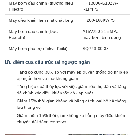
Máy bơm dầu chính (thương hiệu
HP13096-G102W-
Hilectro)
R1P4 *5
Máy điều khiển làm mát chất lỏng
HI200-160KW *5
Máy bơm dầu chính (Đức
A15V280 31,5MPa
Rexroth)
máy bơm biến động
Máy bơm phụ trợ (Tokyo Keiki)
SQP43-60-38
Ưu điểm của cấu trúc tải ngược ngắn
Tăng độ cứng 30% so với máy ép truyền thống do nhịp ép
ép ngắn hơn và mở khung giảm
Tăng hiệu quả thủy lực với việc giảm tiêu thụ dầu và tăng
độ chính xác điều khiển tốc độ / áp suất
Giảm 15% thời gian không xả bằng cách loại bỏ hệ thống
lưu thông vỏ
Giảm thêm 15% thời gian không xả bằng máy điều khiển
chuyển đổi động cơ servo