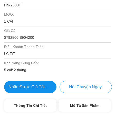
HN-2500T
MOQ:
1 CÁI
Giá Cả:
$792500-$904200
Điều Khoản Thanh Toán:
LC,T/T
Khả Năng Cung Cấp:
5 cái/ 2 tháng
Nhận Được Giá Tốt Nhất
Nói Chuyện Ngay.
Thông Tin Chi Tiết
Mô Tả Sản Phẩm