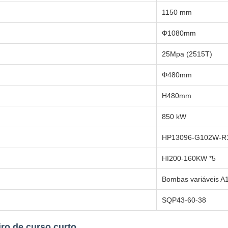
1150 mm
Φ1080mm
25Mpa (2515T)
Φ480mm
H480mm
850 kW
HP13096-G102W-R1
HI200-160KW *5
Bombas variáveis ​
SQP43-60-38
ro de curso curto