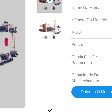
Nome Da Marca:
Número Do Modelo:
MOQ:
Preço:
Condições De
Pagamento:
Capacidade De
Abastecimento:
Obtenha O Melho