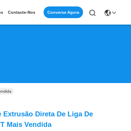
Converse Agora
es
Contacte-Nos
endida
 Extrusão Direta De Liga De
0T Mais Vendida