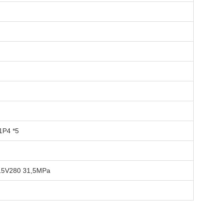
P4 *5
​A15V280 31,5MPa