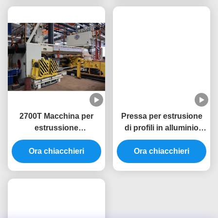
Prodotti Correlati
Macchina per
Sistema di risparmio
estrusione di alluminio
energetico 3000T 10
ad alta produttività
pollici di alluminio
3400T per presse di
Ora chiacchieri
macchina di stampa per
Ora chiacchieri
estrusione di alluminio
estrusione