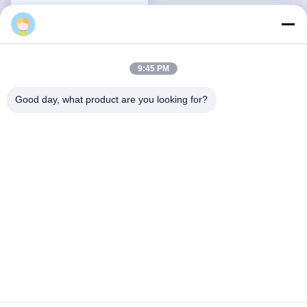
jessica
9:45 PM
Good day, what product are you looking for?
2700T Macchina per
Pressa per estrusione
estrussione
di profili in alluminio
dell'alluminio per la
2000T, linea di
linea di estrussione
Ora chiacchieri
Ora chiacchieri
estrusione
dell'alluminio