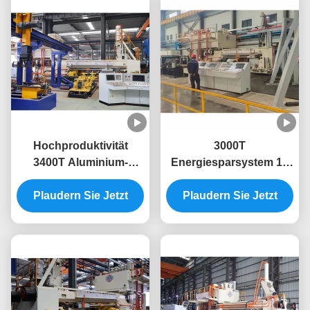
Hochproduktivität
3000T
3400T Aluminium-
Energiesparsystem 10
Extrusionsmaschine für
Zoll Aluminium-
Plaudern Sie Jetzt
die Aluminium-
Strangpressmaschine
Plaudern Sie Jetzt
Extrusionspresse