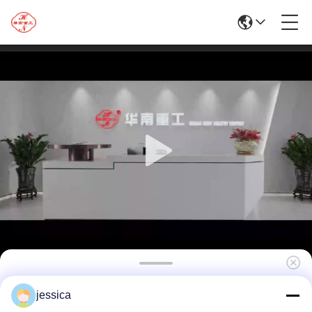
1100T Hochgeschwindigkeits-Hydraulische
jessica
Aluminium-Extrusionsmaschine