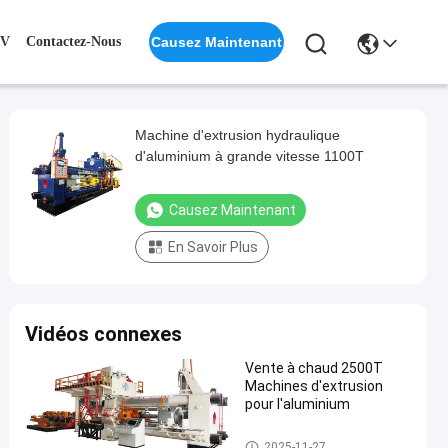
V
Contactez-Nous
Causez Maintenant
Machine d'extrusion hydraulique
d'aluminium à grande vitesse 1100T
Causez Maintenant
En Savoir Plus
Vidéos connexes
Vente à chaud 2500T
Machines d'extrusion
pour l'aluminium
Machine à extruder de l'alumin
2025-11-27