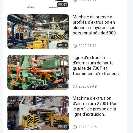
ium
00:43
Machine de presse à
profilés d'extrusion en
aluminium hydraulique
personnalisée de 6000
MT
Machine à extruder de l'alumin
00:16
2025-08-11
ium
Ligne d'extrusion
d'aluminium de haute
qualité de 700T et
fournisseur d'extrudeuse
d'aluminium en Chine
Machine à extruder de l'alumin
03:11
2025-09-19
ium
Machine d'extrusion
d'aluminium 2700T Pour
le profil de presse de la
ligne d'extrusion
d'aluminium
Machine à extruder de l'alumin
00:43
2025-08-05
ium