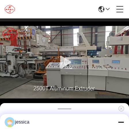
উচ্চ মানের হাইড্রোলিক 2500T অ্যালুমিনিয়াম এক্সট্রুশন প্রেস
jessica
মেশিন প্রস্তুতকারক