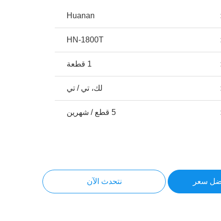
Huanan
HN-1800T
1 قطعة
لك، تي / تي
5 قطع / شهرين
ضل سعر
نتحدث الآن