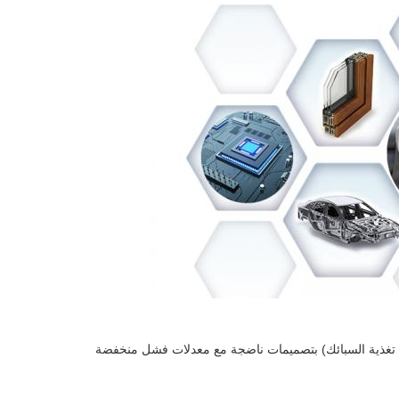
دة تغذية السبائك) بتصميمات ناضجة مع معدلات فشل منخفضة