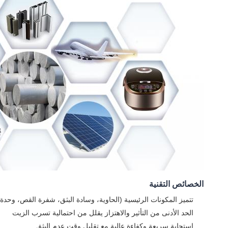
الخصائص التقنية
تتميز المكونات الرئيسية (الحاوية، وسادة البثق، شفرة القص، وح
الحد الأدنى من التأثير والاهتزاز يقلل من احتمالية تسرب الزيت
استجابة سريعة وكفاءة عالية مع تقليل وقت عدم البثق