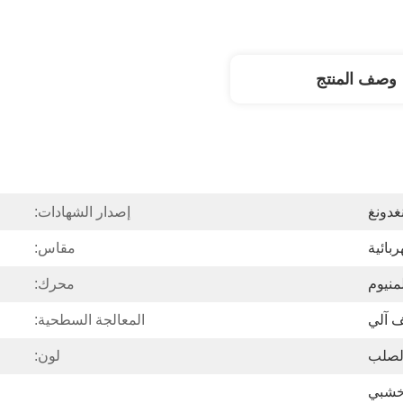
وصف المنتج
غدونغ
إصدار الشهادات:
ربائية
مقاس:
منيوم
محرك:
ف آلي
المعالجة السطحية:
الصلب
لون:
خشبي