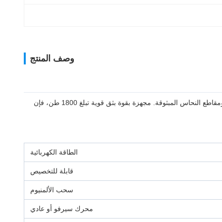
وصف المنتج
آلة بثق الألومنيوم الموفرة للطاقة Huanan 1800T هي عبارة عن مكبس بثق صناعي عالي الأداء مصمم للإنتاج الضخم عالي الكفاءة لمقاطع الألمنيوم ومقاطع النحاس المبثوقة. مجهزة بقوة بثق قوية تبلغ 1800 طن، فإن
الطاقة الكهربائية
قابلة للتخصيص
سحب الألمنيوم
محرك سيرفو أو عادي