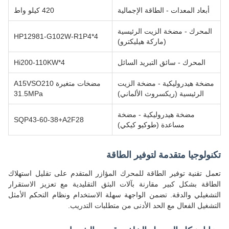
أبعاد المعدات - الطاقة الإجمالية
420 كيلو واط
المحرك - مضخة الزيت الرئيسية
HP12981-G102W-R1P4*4
(ماركة هيليكترو)
المحرك - سائق التبريد السائل
Hi200-110KW*4
مضخة هيدروليكية - مضخة الزيت
مضخات متغيرة A15VSO210
الرئيسية (ريكسروث الألماني)
31.5MPa
مضخة هيدروليكية - مضخة
SQP43-60-38+A2F28
مساعدة (طوكيو كيكي)
تكنولوجيا متقدمة لتوفير الطاقة
تعمل تقنية توفير الطاقة للمحرك المؤازر المتقدم على تقليل استهلاك
الطاقة بشكل كبير مقارنة بآلات البثق التقليدية مع تعزيز الاستقرار
التشغيلي والدقة. تضمن الواجهة سهلة الاستخدام ونظام التحكم الأمثل
التشغيل الفعال مع الحد الأدنى من متطلبات التدريب.