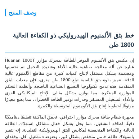
وصف المنتج
خط بثق الألمنيوم الهيدروليكي ذو الكفاءة العالية
1800 طن
إن مكبس بثق الألمنيوم الموفر للطاقة بمحرك مؤازر Huanan 1800T
عبارة عن آلة معالجة صناعية عالية الأداء وشديدة التحمل تم تحسينها
ومصممة بشكل مستقل لإنتاج كميات كبيرة من مقاطع الألمنيوم عالية
الدقة. تتميز بقوة بثق قياسية تبلغ 1800 طن متري، فإن معدات البثق
المتقدمة هذه تدمج تكنولوجيا التصنيع الصناعية الناضجة وأنظمة التحكم
المؤازرة المبتكرة، مما يوازن بشكل مثالي الإنتاج الميكانيكي القوي
والأداء التشغيلي المستقر وقدرات توفير الطاقة الخضراء، مما يضع معيارًا
موثوقًا لخطوط إنتاج بثق الألومنيوم المتوسطة والكبيرة.
مجهزة بنظام طاقة محرك مؤازر احترافي، تحقق الماكينة تنظيمًا ديناميكيًا
دقيقًا لطاقة التشغيل، مما يحل بشكل فعال مشاكل استهلاك الطاقة
العالية والكفاءة المنخفضة لمكابس البثق الهيدروليكية التقليدية. إنه يتميز
باستهلاك طاقة خامل منخفض بشكل كبير، وضوضاء تشغيل أقل، وفقدان