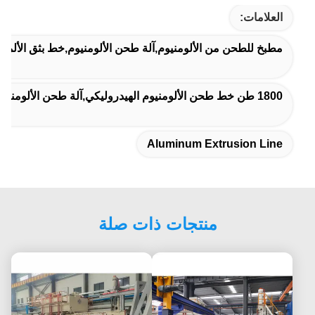
العلامات:
مطبخ للطحن من الألومنيوم,آلة طحن الألومنيوم,خط بثق الألمني
1800 طن خط طحن الألومنيوم الهيدروليكي,آلة طحن الألومنيوم عالية الكفاءة,سعر تنافسي لخط طحن الألومنيوم
Aluminum Extrusion Line
منتجات ذات صلة