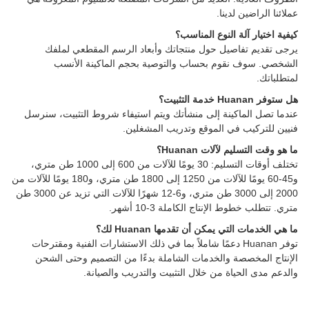
عملائنا الراضين لدينا.
كيفية اختيار آلة النوع المناسب؟
يرجى تقديم تفاصيل حول منتجاتك وأبعاد الرسم المقطعي لملفك
الشخصي. سوف نقوم بحساب والتوصية بحجم الماكينة الأنسب
لمتطلباتك.
هل ستوفر Huanan خدمة التثبيت؟
عندما تصل الماكينة إلى منشأتك ويتم استيفاء شروط التثبيت، سنرسل
فنيين للتركيب في الموقع وتدريب المشغلين.
ما هو وقت التسليم لآلات Huanan؟
تختلف أوقات التسليم: 30 يومًا للآلات من 600 إلى 1000 طن متري،
و45-60 يومًا للآلات من 1250 إلى 1800 طن متري، و180 يومًا للآلات من
2000 إلى 3000 طن متري، و6-12 شهرًا للآلات التي تزيد عن 3000 طن
متري. تتطلب خطوط الإنتاج الكاملة 3-10 أشهر.
ما هي الخدمات التي يمكن أن تقدمها Huanan لك؟
توفر Huanan دعمًا شاملاً بما في ذلك الاستشارات الفنية ومقترحات
الإنتاج المخصصة والخدمات الشاملة بدءًا من التصميم وحتى الشحن
والدعم مدى الحياة من خلال التثبيت والتدريب والصيانة.