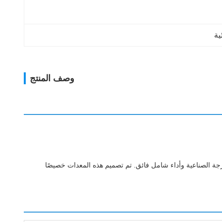
ية
وصف المنتج
ق الألومنيوم في الصين، فإن مكبس 1250T هذا يوفر موثوقية متميزة من الدرجة الصناعية وأداء شامل فائق. تم تصميم هذه المعدات خصيصًا