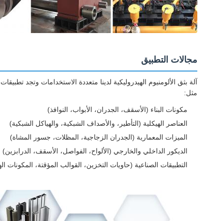
مجالات التطبيق
آلة بثق الألومنيوم الهيدروليكية لدينا متعددة الاستخدامات وتجد تطبيقا
مثل:
مكونات البناء (الأسقف، الجدران، الأبواب، النوافذ)
العناصر الهيكلية (التأطير، والأصداف الشبكية، والهياكل الشبكية)
الميزات المعمارية (الجدران الزجاجية، المظلات، جسور المشاة)
الديكور الداخلي والخارجي (الألواح، الفواصل، الأسقف، الدرابزين)
التطبيقات الصناعية (حاويات التخزين، القوالب المؤقتة، المكونات اله