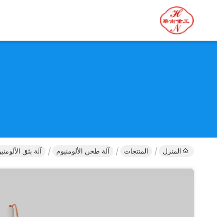
المنزل
المنتجات
آلة طحن الألومنيوم
آلة بثق الألومنيوم 1250T عالية الجودة للأبواب والنوافذ \ الخلايا الكهروضوئية 