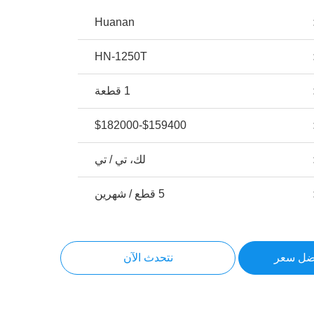
Huanan
HN-1250T
1 قطعة
$159400-$182000
لك، تي / تي
5 قطع / شهرين
ضل سعر
نتحدث الآن