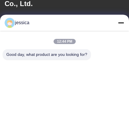
Co., Ltd.
อีเมล
jessica
jessica@huananmachine.com
12:44 PM
ที่อยู่ของเรา
Good day, what product are you looking for?
ที่อยู่
4F อาคาร Lvxie ถนน LingNan เมือง Dali อําเภอ Nanhai เมือง
Foshan จังหวัดกวางดง, จีน
โทรศัพท์
0086-13450865812