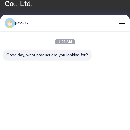
Co., Ltd.
อีเมล
jessica
jessica@huananmachine.com
1:05 AM
ที่อยู่ของเรา
Good day, what product are you looking for?
ที่อยู่
4F อาคาร Lvxie ถนน LingNan เมือง Dali อําเภอ Nanhai เมือง
Foshan จังหวัดกวางดง, จีน
โทรศัพท์
0086-13450865812