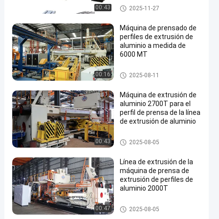
Máquina de extrusión de alum
00:43
2025-11-27
inio
Máquina de prensado de
perfiles de extrusión de
aluminio a medida de
6000 MT
Máquina de extrusión de alum
00:16
2025-08-11
inio
Máquina de extrusión de
aluminio 2700T para el
perfil de prensa de la línea
de extrusión de aluminio
Máquina de extrusión de alum
00:43
2025-08-05
inio
Línea de extrusión de la
máquina de prensa de
extrusión de perfiles de
aluminio 2000T
Máquina de extrusión de alum
00:47
2025-08-05
inio