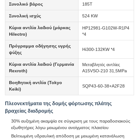
Συνολικό βάρος
185Τ
Συνολική ισχύς
524 KW
Κύρια αντλία λαδιού (μάρκας
HP12981-G102W-R1P4
Hilectro)
*4
Πρόγραμμα οδήγησης υγρής
Hi300-132KW *4
ψύξης
Κύρια αντλία λαδιού (Γερμανία
Μεταβλητές αντλίες
Rexroth)
A15VSO-210 31,5MPa
Βοηθητική αντλία (Tokyo
SQP43-60-38+A2F28
Keiki)
Πλεονεκτήματα της δομής φόρτωσης πλάτης
βραχείας διαδρομής
30% αυξημένη ακαμψία σε σύγκριση με τους παραδοσιακούς
εξωθητήρες λόγω μειωμένου ανοίγματος πλαισίου
Βελτιωμένη υδραυλική απόδοση με μειωμένη κατανάλωση