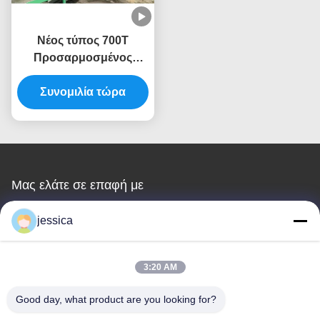
Νέος τύπος 700T
Προσαρμοσμένος
τύπος Αλουμινίου
Εκχυλίσματος Μηχανή
Συνομιλία τώρα
Τύπου Εκχυλίσματος
Μας ελάτε σε επαφή με
Huanan Heavy Industry Technology
jessica
Co., Ltd.
3:20 AM
Ηλεκτρονικό ταχυδρομείο
Good day, what product are you looking for?
jessica@huananmachine.com