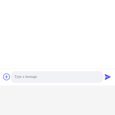
Η διεύθυνσή μας
Διεύθυνση
4F, Κτίριο Lvxie, δρόμος LingNan, πόλη Dali, περιοχή Nanhai,
πόλη Foshan, επαρχία Guangdong, Κίνα.
Τηλ.
0086-13450865812
Πολιτική μυστικότητας
|
Sitemap
Καλή ποιότητα της Κίνας Μηχανή εκτόξευσης αλουμινίου
Προμηθευτής. Πνευματικά δικαιώματα © -2026 Huanan Heavy
Photo
Industry Technology Co., Ltd. . Διατηρούνται όλα τα πνευματικά